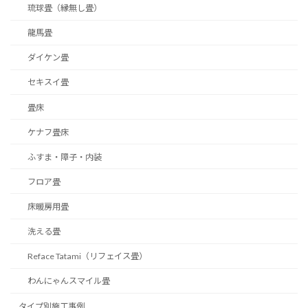
琉球畳（縁無し畳）
龍馬畳
ダイケン畳
セキスイ畳
畳床
ケナフ畳床
ふすま・障子・内装
フロア畳
床暖房用畳
洗える畳
Reface Tatami（リフェイス畳）
わんにゃんスマイル畳
タイプ別施工事例