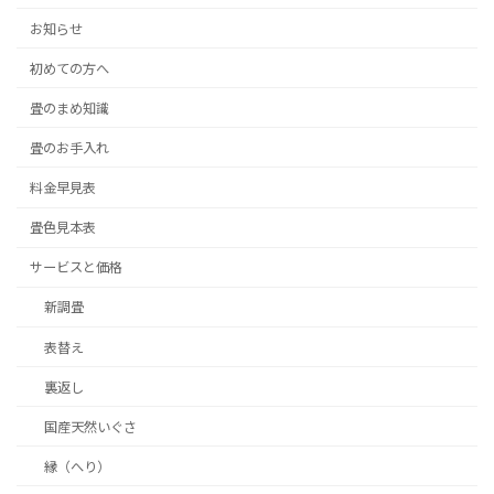
お知らせ
初めての方へ
畳のまめ知識
畳のお手入れ
料金早見表
畳色見本表
サービスと価格
新調畳
表替え
裏返し
国産天然いぐさ
縁（へり）