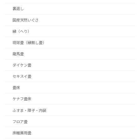
裏返し
国産天然いぐさ
縁（へり）
琉球畳（縁無し畳）
龍馬畳
ダイケン畳
セキスイ畳
畳床
ケナフ畳床
ふすま・障子・内装
フロア畳
床暖房用畳