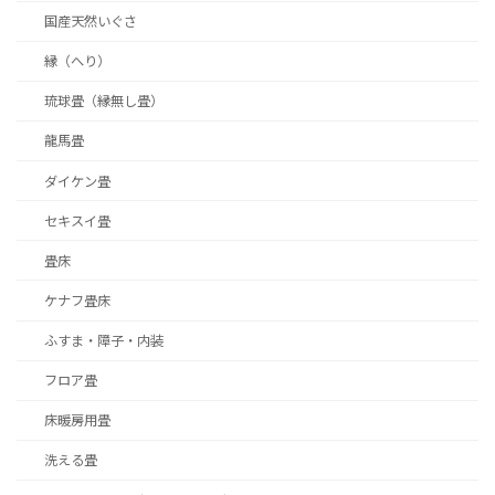
国産天然いぐさ
縁（へり）
琉球畳（縁無し畳）
龍馬畳
ダイケン畳
セキスイ畳
畳床
ケナフ畳床
ふすま・障子・内装
フロア畳
床暖房用畳
洗える畳