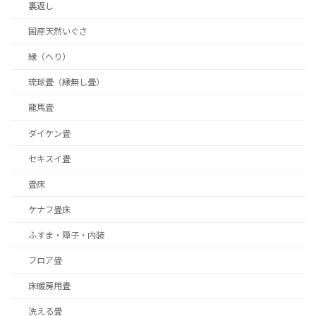
裏返し
国産天然いぐさ
縁（へり）
琉球畳（縁無し畳）
龍馬畳
ダイケン畳
セキスイ畳
畳床
ケナフ畳床
ふすま・障子・内装
フロア畳
床暖房用畳
洗える畳