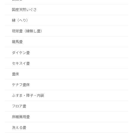
国産天然いぐさ
縁（へり）
琉球畳（縁無し畳）
龍馬畳
ダイケン畳
セキスイ畳
畳床
ケナフ畳床
ふすま・障子・内装
フロア畳
床暖房用畳
洗える畳