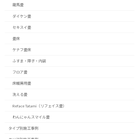
龍馬畳
ダイケン畳
セキスイ畳
畳床
ケナフ畳床
ふすま・障子・内装
フロア畳
床暖房用畳
洗える畳
Reface Tatami（リフェイス畳）
わんにゃんスマイル畳
タイプ別施工事例