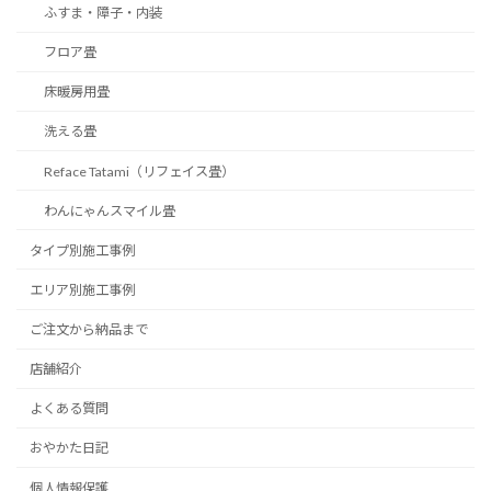
ふすま・障子・内装
フロア畳
床暖房用畳
洗える畳
Reface Tatami（リフェイス畳）
わんにゃんスマイル畳
タイプ別施工事例
エリア別施工事例
ご注文から納品まで
店舗紹介
よくある質問
おやかた日記
個人情報保護