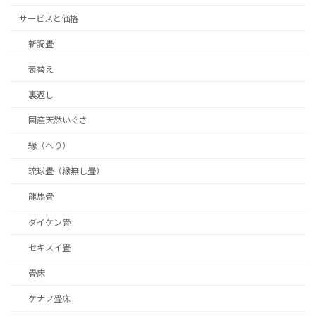
サービスと価格
新調畳
表替え
裏返し
国産天然いぐさ
縁（へり）
琉球畳（縁無し畳）
龍馬畳
ダイケン畳
セキスイ畳
畳床
ケナフ畳床