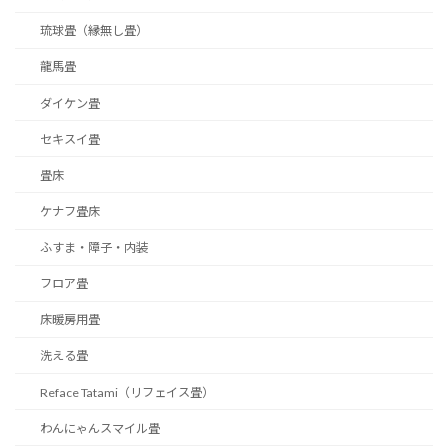
琉球畳（縁無し畳）
龍馬畳
ダイケン畳
セキスイ畳
畳床
ケナフ畳床
ふすま・障子・内装
フロア畳
床暖房用畳
洗える畳
Reface Tatami（リフェイス畳）
わんにゃんスマイル畳