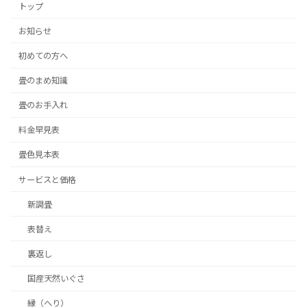
トップ
お知らせ
初めての方へ
畳のまめ知識
畳のお手入れ
料金早見表
畳色見本表
サービスと価格
新調畳
表替え
裏返し
国産天然いぐさ
縁（へり）