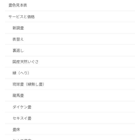
畳色見本表
サービスと価格
新調畳
表替え
裏返し
国産天然いぐさ
縁（へり）
琉球畳（縁無し畳）
龍馬畳
ダイケン畳
セキスイ畳
畳床