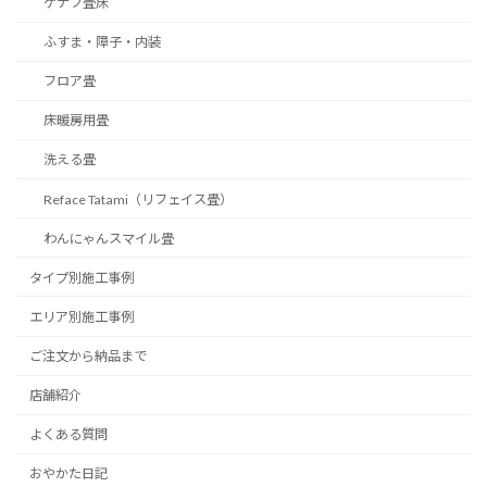
ケナフ畳床
ふすま・障子・内装
フロア畳
床暖房用畳
洗える畳
Reface Tatami（リフェイス畳）
わんにゃんスマイル畳
タイプ別施工事例
エリア別施工事例
ご注文から納品まで
店舗紹介
よくある質問
おやかた日記