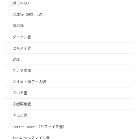
縁（へり）
琉球畳（縁無し畳）
龍馬畳
ダイケン畳
セキスイ畳
畳床
ケナフ畳床
ふすま・障子・内装
フロア畳
床暖房用畳
洗える畳
Reface Tatami（リフェイス畳）
わんにゃんスマイル畳