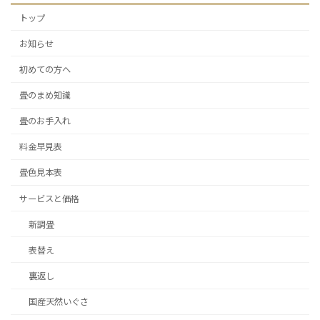
トップ
お知らせ
初めての方へ
畳のまめ知識
畳のお手入れ
料金早見表
畳色見本表
サービスと価格
新調畳
表替え
裏返し
国産天然いぐさ