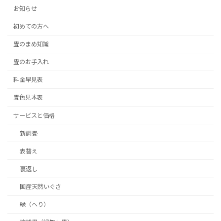
お知らせ
初めての方へ
畳のまめ知識
畳のお手入れ
料金早見表
畳色見本表
サービスと価格
新調畳
表替え
裏返し
国産天然いぐさ
縁（へり）