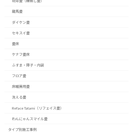
琉球畳（縁無し畳）
龍馬畳
ダイケン畳
セキスイ畳
畳床
ケナフ畳床
ふすま・障子・内装
フロア畳
床暖房用畳
洗える畳
Reface Tatami（リフェイス畳）
わんにゃんスマイル畳
タイプ別施工事例