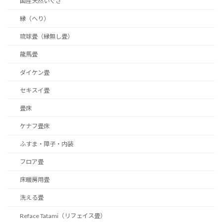
国産天然いぐさ
縁（へり）
琉球畳（縁無し畳）
龍馬畳
ダイケン畳
セキスイ畳
畳床
ケナフ畳床
ふすま・障子・内装
フロア畳
床暖房用畳
洗える畳
Reface Tatami（リフェイス畳）