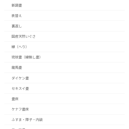
新調畳
表替え
裏返し
国産天然いぐさ
縁（へり）
琉球畳（縁無し畳）
龍馬畳
ダイケン畳
セキスイ畳
畳床
ケナフ畳床
ふすま・障子・内装