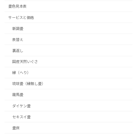
畳色見本表
サービスと価格
新調畳
表替え
裏返し
国産天然いぐさ
縁（へり）
琉球畳（縁無し畳）
龍馬畳
ダイケン畳
セキスイ畳
畳床