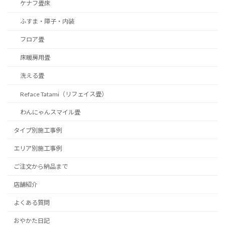
ケナフ畳床
ふすま・障子・内装
フロア畳
床暖房用畳
洗える畳
Reface Tatami（リフェイス畳）
わんにゃんスマイル畳
タイプ別施工事例
エリア別施工事例
ご注文から納品まで
店舗紹介
よくある質問
おやかた日記