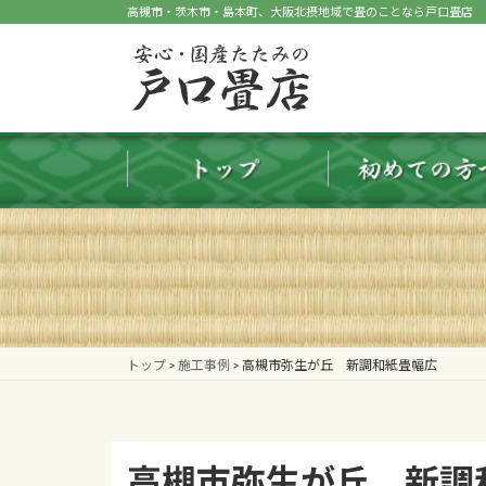
コ
ナ
高槻市・茨木市・島本町、大阪北摂地域で畳のことなら戸口畳店
ン
ビ
テ
ゲ
ン
ー
ツ
シ
へ
ョ
ス
ン
キ
に
ッ
移
プ
動
トップ
>
施工事例
>
高槻市弥生が丘 新調和紙畳幅広
高槻市弥生が丘 新調