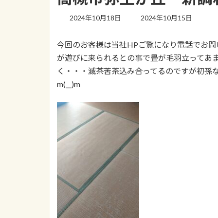
最
2024年10月18日
2024年10月15日
終
更
今回のお客様は当社HPご覧になり電話でお問
新
日
が遊びに来られるとの事で畳が毛羽立ってあ
時
く・・・滅茶苦茶込み合ってるのですが初孫
:
m(__)m