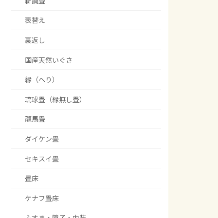
新調畳
表替え
裏返し
国産天然いぐさ
縁（へり）
琉球畳（縁無し畳）
龍馬畳
ダイケン畳
セキスイ畳
畳床
ケナフ畳床
ふすま・障子・内装