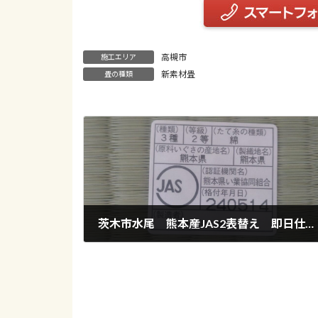
高槻市
施工エリア
新素材畳
畳の種類
茨木市水尾 熊本産JAS2表替え 即日仕上げ
2024年10月17日