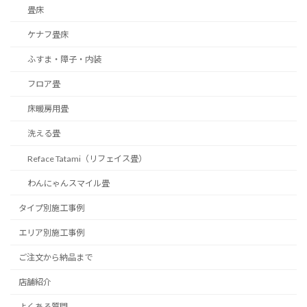
畳床
ケナフ畳床
ふすま・障子・内装
フロア畳
床暖房用畳
洗える畳
Reface Tatami（リフェイス畳）
わんにゃんスマイル畳
タイプ別施工事例
エリア別施工事例
ご注文から納品まで
店舗紹介
よくある質問