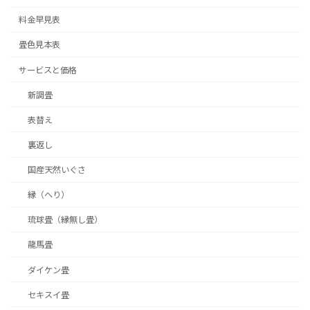
料金早見表
畳色見本表
サービスと価格
新調畳
表替え
裏返し
国産天然いぐさ
縁（へり）
琉球畳（縁無し畳）
龍馬畳
ダイケン畳
セキスイ畳