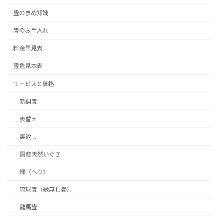
畳のまめ知識
畳のお手入れ
料金早見表
畳色見本表
サービスと価格
新調畳
表替え
裏返し
国産天然いぐさ
縁（へり）
琉球畳（縁無し畳）
龍馬畳