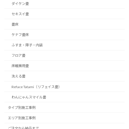
ダイケン畳
セキスイ畳
畳床
ケナフ畳床
ふすま・障子・内装
フロア畳
床暖房用畳
洗える畳
Reface Tatami（リフェイス畳）
わんにゃんスマイル畳
タイプ別施工事例
エリア別施工事例
ご注文から納品まで