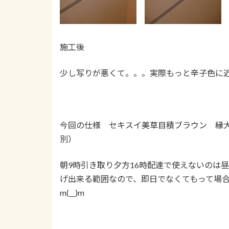
施工後
少し写りが悪くて。。。実際もっと辛子色に近
今回の仕様 セキスイ美草目積ブラウン 縁大建
別）
朝9時引き取り夕方16時配達で使えないのは
げ出来る範囲なので、即日でなくてもって場合
m(__)m