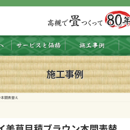
施工事例
ン本間表替え
イ美草目積ブラウン本間表替