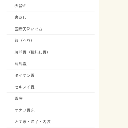
表替え
裏返し
国産天然いぐさ
縁（へり）
琉球畳（縁無し畳）
龍馬畳
ダイケン畳
セキスイ畳
畳床
ケナフ畳床
ふすま・障子・内装