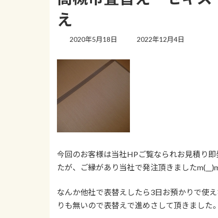
え
最
2020年5月18日
2022年12月4日
終
更
新
日
時
:
今回のお客様は当社HPご覧なられお見積り即
たが、ご縁があり当社で発注頂きましたm(__)
なんか他社で表替えしたら3日お預かりで使
りも無いので表替えで進めさして頂きました