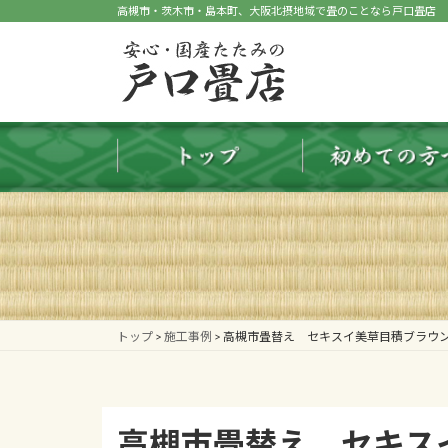
コ
ナ
高槻市・茨木市・島本町、大阪北摂地域で畳のことなら戸口畳店
ン
ビ
テ
ゲ
ン
ー
ツ
シ
へ
ョ
ス
ン
キ
に
ッ
移
プ
動
トップ
>
施工事例
>
高槻市畳替え セキスイ美草目積ブラウ
高槻市畳替え セキス