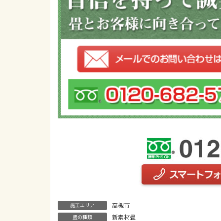
高槻市
施工エリア
新素材畳
畳の種類