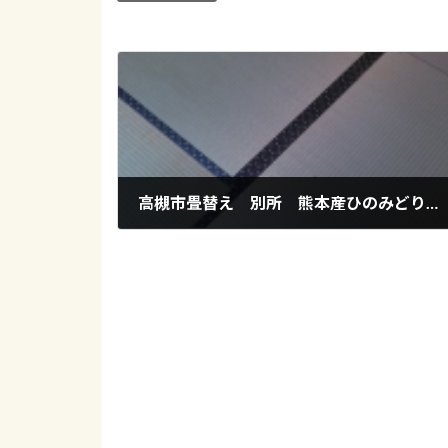
高槻市畳替え 別所 熊本産ひのみどり麻綿W新調畳
2020年5月14日