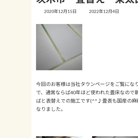
最
2020年12月15日
2022年12月4日
終
更
新
日
時
:
今回のお客様は当社タウンページをご覧になり
で、通常ならば40年ほど使われた畳床なので
ばと表替えでの施工です(^^♪畳表も国産の
なりました。