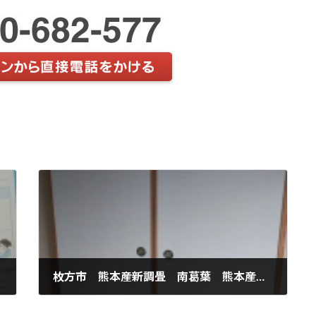
枚方市 熊本産新調畳 南葛葉 熊本産涼風綿W新調畳 襖張替え
2020年12月16日