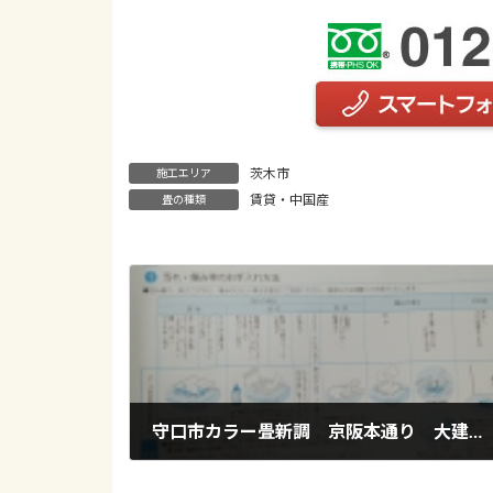
茨木市
施工エリア
賃貸・中国産
畳の種類
守口市カラー畳新調 京阪本通り 大建和紙畳灰桜色28㎜仕上がり
2020年12月12日