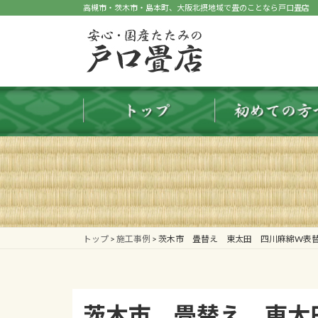
コ
ナ
高槻市・茨木市・島本町、大阪北摂地域で畳のことなら戸口畳店
ン
ビ
テ
ゲ
ン
ー
ツ
シ
へ
ョ
ス
ン
キ
に
ッ
移
プ
動
トップ
>
施工事例
>
茨木市 畳替え 東太田 四川麻綿W表
茨木市 畳替え 東太