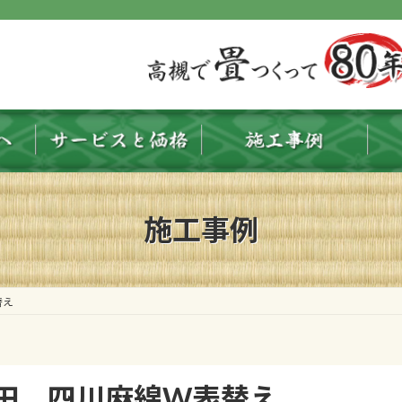
施工事例
替え
田 四川麻綿W表替え