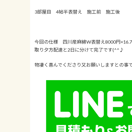
3部屋目 4帖半表替え 施工前 施工後
今回の仕様 四川産麻綿W表替え8000円×1
取り夕方配達と2日に分けて完了です(^^♪
物凄く喜んでくださり又お願いしますとの事でした