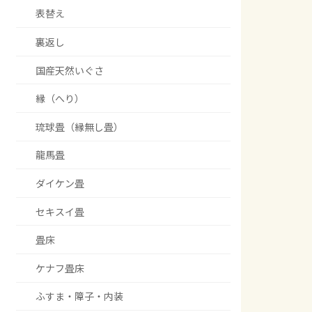
表替え
裏返し
国産天然いぐさ
縁（へり）
琉球畳（縁無し畳）
龍馬畳
ダイケン畳
セキスイ畳
畳床
ケナフ畳床
ふすま・障子・内装