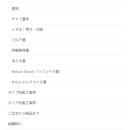
畳床
ケナフ畳床
ふすま・障子・内装
フロア畳
床暖房用畳
洗える畳
Reface Tatami（リフェイス畳）
わんにゃんスマイル畳
タイプ別施工事例
エリア別施工事例
ご注文から納品まで
店舗紹介