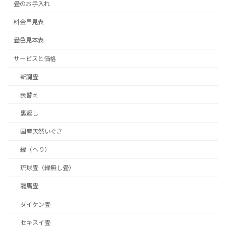
畳のお手入れ
料金早見表
畳色見本表
サービスと価格
新調畳
表替え
裏返し
国産天然いぐさ
縁（へり）
琉球畳（縁無し畳）
龍馬畳
ダイケン畳
セキスイ畳