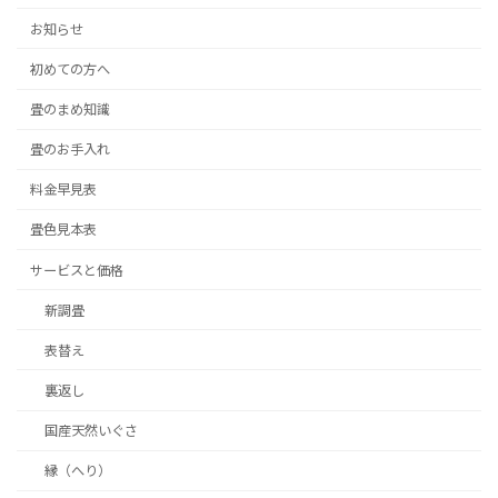
お知らせ
初めての方へ
畳のまめ知識
畳のお手入れ
料金早見表
畳色見本表
サービスと価格
新調畳
表替え
裏返し
国産天然いぐさ
縁（へり）