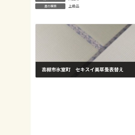
上級品
畳の種類
高槻市氷室町 セキスイ美草畳表替え
2021年9月9日