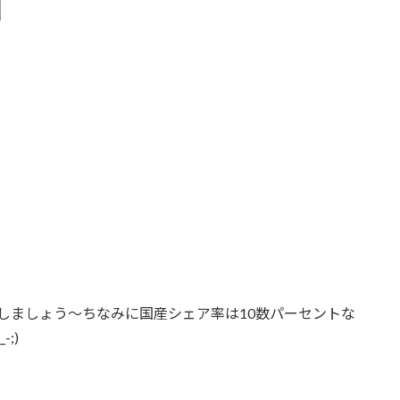
しましょう～ちなみに国産シェア率は10数パーセントな
;)