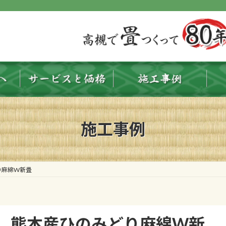
施工事例
り麻綿W新畳
 熊本産ひのみどり麻綿W新