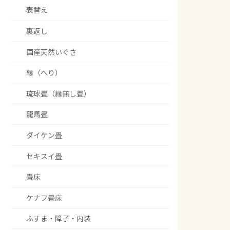
表替え
裏返し
国産天然いぐさ
縁（へり）
琉球畳（縁無し畳）
龍馬畳
ダイケン畳
セキスイ畳
畳床
ケナフ畳床
ふすま・障子・内装