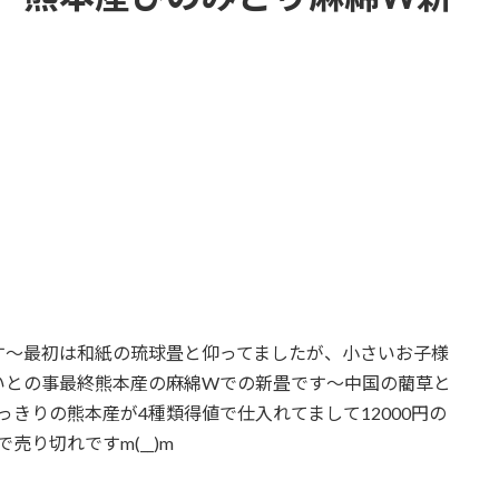
す～最初は和紙の琉球畳と仰ってましたが、小さいお子様
いとの事最終熊本産の麻綿Wでの新畳です～中国の藺草と
きりの熊本産が4種類得値で仕入れてまして12000円の
売り切れですm(__)m