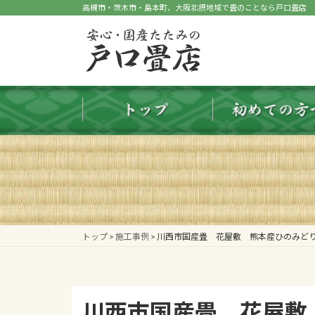
コ
ナ
高槻市・茨木市・島本町、大阪北摂地域で畳のことなら戸口畳店
ン
ビ
テ
ゲ
ン
ー
ツ
シ
へ
ョ
ス
ン
キ
に
ッ
移
プ
動
トップ
>
施工事例
>
川西市国産畳 花屋敷 熊本産ひのみど
川西市国産畳 花屋敷