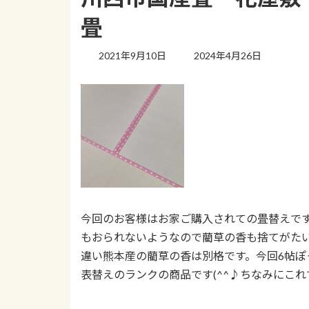
畳
最
2021年9月10日
2024年4月26日
終
更
新
日
時
:
今回のお客様はお家ご購入されての畳替えで
もおられないようなので藺草の香も捨てがた
違い熊本産の藺草の香は別格です。今回6帖ぽっ
表替えのランクの商品です(^^♪ちなみにこれで