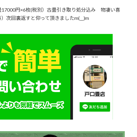
7000円×6枚(税別）古畳引き取り処分込み 物凄い喜
次回裏返すと仰って頂きましたm(__)m