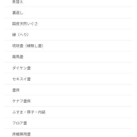
表替え
裏返し
国産天然いぐさ
縁（へり）
琉球畳（縁無し畳）
龍馬畳
ダイケン畳
セキスイ畳
畳床
ケナフ畳床
ふすま・障子・内装
フロア畳
床暖房用畳