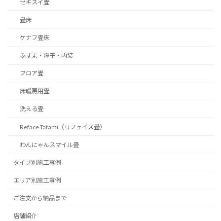
セキスイ畳
畳床
ケナフ畳床
ふすま・障子・内装
フロア畳
床暖房用畳
洗える畳
Reface Tatami（リフェイス畳）
わんにゃんスマイル畳
タイプ別施工事例
エリア別施工事例
ご注文から納品まで
店舗紹介