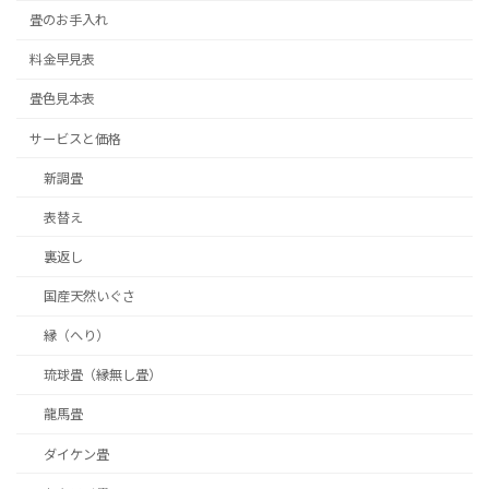
畳のお手入れ
料金早見表
畳色見本表
サービスと価格
新調畳
表替え
裏返し
国産天然いぐさ
縁（へり）
琉球畳（縁無し畳）
龍馬畳
ダイケン畳