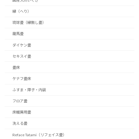
国産天然いぐさ
縁（へり）
琉球畳（縁無し畳）
龍馬畳
ダイケン畳
セキスイ畳
畳床
ケナフ畳床
ふすま・障子・内装
フロア畳
床暖房用畳
洗える畳
Reface Tatami（リフェイス畳）