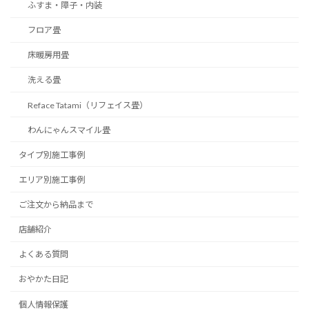
ふすま・障子・内装
フロア畳
床暖房用畳
洗える畳
Reface Tatami（リフェイス畳）
わんにゃんスマイル畳
タイプ別施工事例
エリア別施工事例
ご注文から納品まで
店舗紹介
よくある質問
おやかた日記
個人情報保護