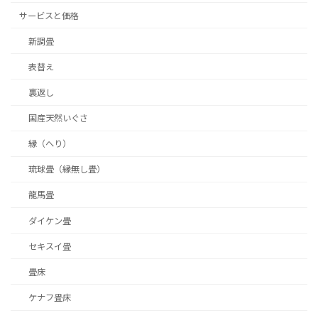
サービスと価格
新調畳
表替え
裏返し
国産天然いぐさ
縁（へり）
琉球畳（縁無し畳）
龍馬畳
ダイケン畳
セキスイ畳
畳床
ケナフ畳床