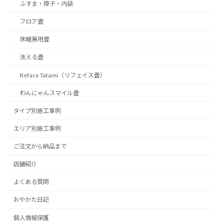
ふすま・障子・内装
フロア畳
床暖房用畳
洗える畳
Reface Tatami（リフェイス畳）
わんにゃんスマイル畳
タイプ別施工事例
エリア別施工事例
ご注文から納品まで
店舗紹介
よくある質問
おやかた日記
個人情報保護