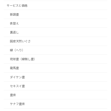
サービスと価格
新調畳
表替え
裏返し
国産天然いぐさ
縁（へり）
琉球畳（縁無し畳）
龍馬畳
ダイケン畳
セキスイ畳
畳床
ケナフ畳床