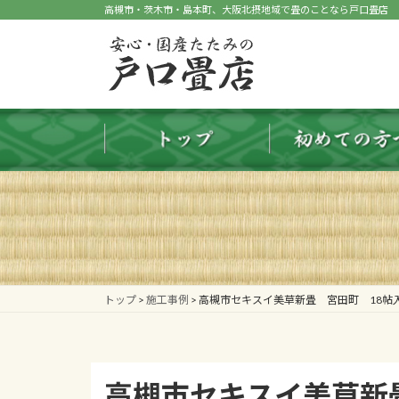
コ
ナ
高槻市・茨木市・島本町、大阪北摂地域で畳のことなら戸口畳店
ン
ビ
テ
ゲ
ン
ー
ツ
シ
へ
ョ
ス
ン
キ
に
ッ
移
プ
動
トップ
>
施工事例
>
高槻市セキスイ美草新畳 宮田町 18帖
高槻市セキスイ美草新