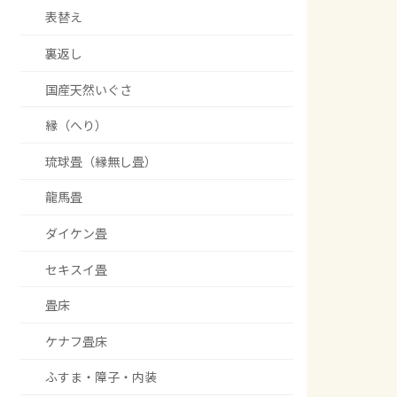
表替え
裏返し
国産天然いぐさ
縁（へり）
琉球畳（縁無し畳）
龍馬畳
ダイケン畳
セキスイ畳
畳床
ケナフ畳床
ふすま・障子・内装