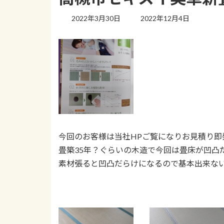
最
2022年3月30日
2022年12月4日
終
更
新
日
時
:
今回のお客様は当社HPご覧になりお見積り即
畳築35年？ぐらいの木造で今回は畳床が凹凸
素材張ると凹凸だらけになるので基本出来な