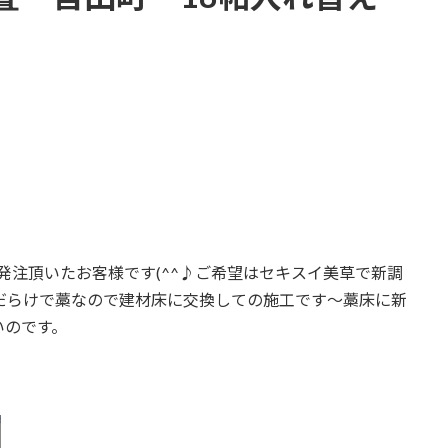
発注頂いたお客様です(^^♪ご希望はセキスイ美草で新調
だらけで藁なので建材床に交換しての施工です～藁床に新
いのです。