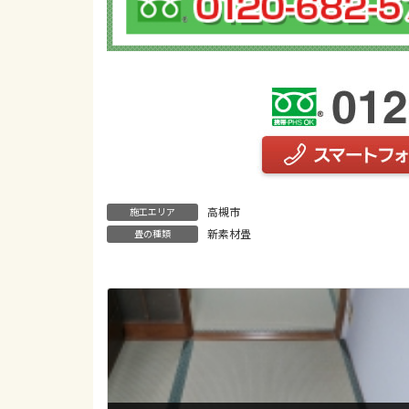
高槻市
施工エリア
新素材畳
畳の種類