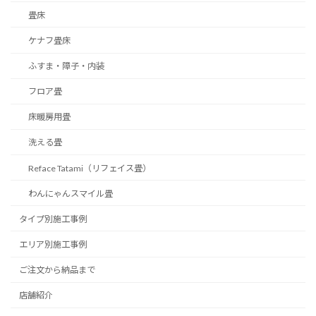
畳床
ケナフ畳床
ふすま・障子・内装
フロア畳
床暖房用畳
洗える畳
Reface Tatami（リフェイス畳）
わんにゃんスマイル畳
タイプ別施工事例
エリア別施工事例
ご注文から納品まで
店舗紹介