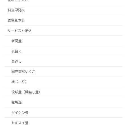
料金早見表
畳色見本表
サービスと価格
新調畳
表替え
裏返し
国産天然いぐさ
縁（へり）
琉球畳（縁無し畳）
龍馬畳
ダイケン畳
セキスイ畳