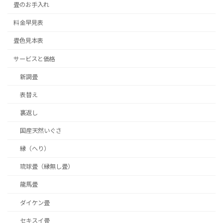
畳のお手入れ
料金早見表
畳色見本表
サービスと価格
新調畳
表替え
裏返し
国産天然いぐさ
縁（へり）
琉球畳（縁無し畳）
龍馬畳
ダイケン畳
セキスイ畳