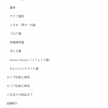
畳床
ケナフ畳床
ふすま・障子・内装
フロア畳
床暖房用畳
洗える畳
Reface Tatami（リフェイス畳）
わんにゃんスマイル畳
タイプ別施工事例
エリア別施工事例
ご注文から納品まで
店舗紹介