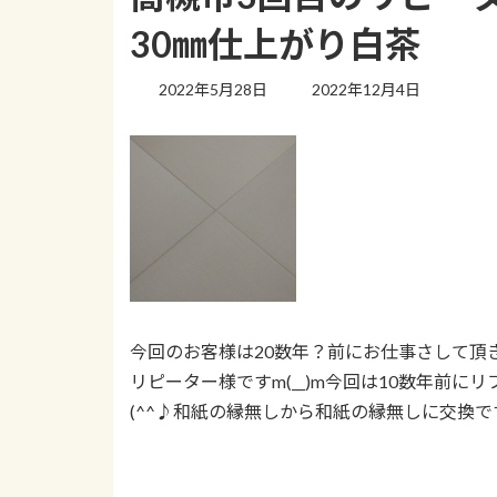
30㎜仕上がり白茶
最
2022年5月28日
2022年12月4日
終
更
新
日
時
:
今回のお客様は20数年？前にお仕事さして頂
リピーター様ですm(__)m今回は10数年前
(^^♪和紙の縁無しから和紙の縁無しに交換で