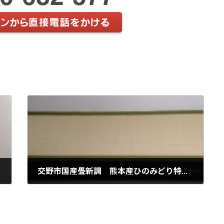
交野市国産畳新調 熊本産ひのみどり特上綿W
2022年5月30日