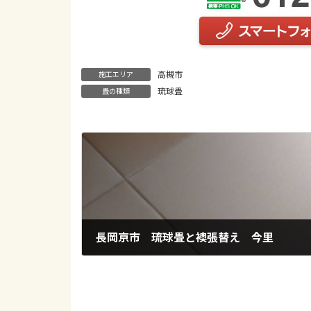
高槻市
施工エリア
琉球畳
畳の種類
長岡京市 琉球畳と襖張替え 今里
2022年5月27日