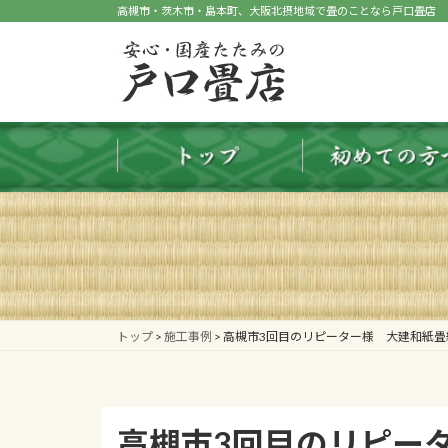
コ
ナ
高槻市・茨木市・島本町、大阪北摂地域で畳のことなら戸口畳店
ン
ビ
テ
ゲ
ン
ー
ツ
シ
へ
ョ
ス
ン
キ
に
ッ
移
プ
動
トップ
>
施工事例
>
高槻市3回目のリピーター様 大建和紙畳
高槻市3回目のリピー