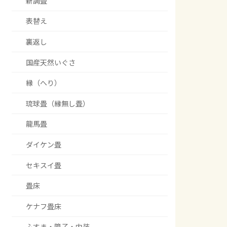
新調畳
表替え
裏返し
国産天然いぐさ
縁（へり）
琉球畳（縁無し畳）
龍馬畳
ダイケン畳
セキスイ畳
畳床
ケナフ畳床
ふすま・障子・内装