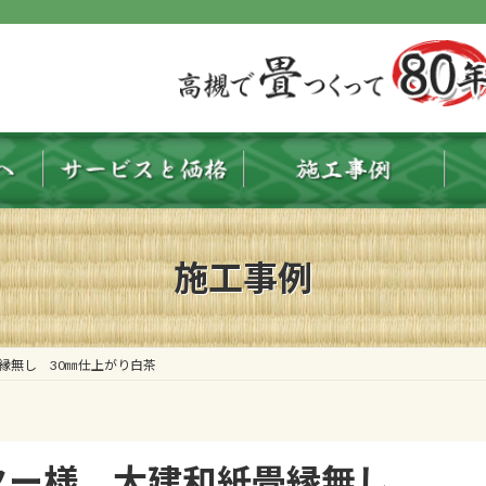
施工事例
縁無し 30㎜仕上がり白茶
ター様 大建和紙畳縁無し