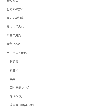
お知らせ
初めての方へ
畳のまめ知識
畳のお手入れ
料金早見表
畳色見本表
サービスと価格
新調畳
表替え
裏返し
国産天然いぐさ
縁（へり）
琉球畳（縁無し畳）