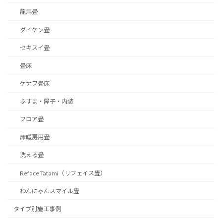
龍馬畳
ダイケン畳
セキスイ畳
畳床
ケナフ畳床
ふすま・障子・内装
フロア畳
床暖房用畳
洗える畳
Reface Tatami（リフェイス畳）
わんにゃんスマイル畳
タイプ別施工事例