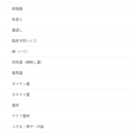
新調畳
表替え
裏返し
国産天然いぐさ
縁（へり）
琉球畳（縁無し畳）
龍馬畳
ダイケン畳
セキスイ畳
畳床
ケナフ畳床
ふすま・障子・内装