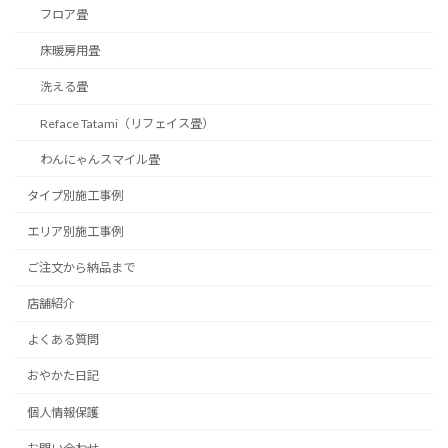
フロア畳
床暖房用畳
洗える畳
Reface Tatami（リフェイス畳）
わんにゃんスマイル畳
タイプ別施工事例
エリア別施工事例
ご注文から納品まで
店舗紹介
よくある質問
おやかた日記
個人情報保護