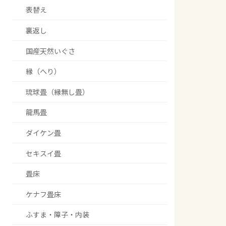
表替え
裏返し
国産天然いぐさ
縁（へり）
琉球畳（縁無し畳）
龍馬畳
ダイケン畳
セキスイ畳
畳床
ケナフ畳床
ふすま・障子・内装