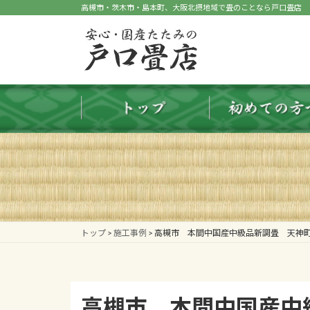
コ
ナ
高槻市・茨木市・島本町、大阪北摂地域で畳のことなら戸口畳店
ン
ビ
テ
ゲ
ン
ー
ツ
シ
へ
ョ
ス
ン
キ
に
ッ
移
プ
動
トップ
>
施工事例
>
高槻市 本間中国産中級品新調畳 天
高槻市 本間中国産