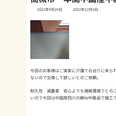
最
2022年9月29日
2022年12月4日
終
更
新
日
時
:
今回のお客様はご実家に介護でお泊りに来ら
ないので交換して欲しいとのご依頼。
耐久性 減農薬 安心よりも価格重視でとの
いので今回は中国産四川の綿W中級品で施工