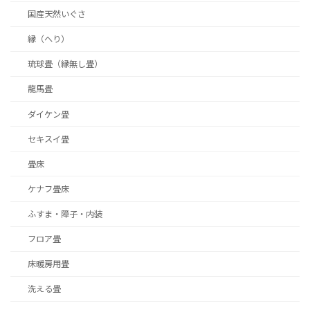
国産天然いぐさ
縁（へり）
琉球畳（縁無し畳）
龍馬畳
ダイケン畳
セキスイ畳
畳床
ケナフ畳床
ふすま・障子・内装
フロア畳
床暖房用畳
洗える畳