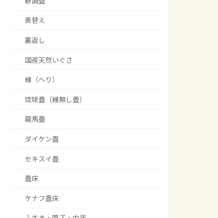
新調畳
表替え
裏返し
国産天然いぐさ
縁（へり）
琉球畳（縁無し畳）
龍馬畳
ダイケン畳
セキスイ畳
畳床
ケナフ畳床
ふすま・障子・内装