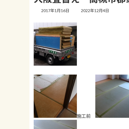
最
2017年1月16日
2022年12月4日
終
更
新
日
時
:
施工前