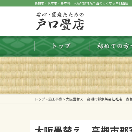
コ
ナ
高槻市・茨木市・島本町、大阪北摂地域で畳のことなら戸口畳店
ン
ビ
テ
ゲ
ン
ー
ツ
シ
へ
ョ
ス
ン
キ
に
ッ
移
プ
動
トップ
>
施工事例
>
大阪畳替え 高槻市郡家某会社社宅 表
大阪畳替え 高槻市郡