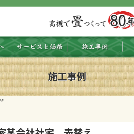
施工事例
替え
家某会社社宅 表替え