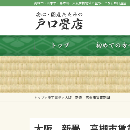
コ
ナ
高槻市・茨木市・島本町、大阪北摂地域で畳のことなら戸口畳店
ン
ビ
テ
ゲ
ン
ー
ツ
シ
へ
ョ
ス
ン
キ
に
ッ
移
プ
動
トップ
>
施工事例
>
大阪 新畳 高槻市賃貸新調
大阪 新畳 高槻市賃