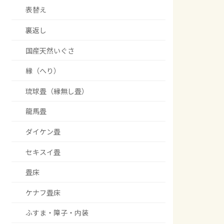
表替え
裏返し
国産天然いぐさ
縁（へり）
琉球畳（縁無し畳）
龍馬畳
ダイケン畳
セキスイ畳
畳床
ケナフ畳床
ふすま・障子・内装