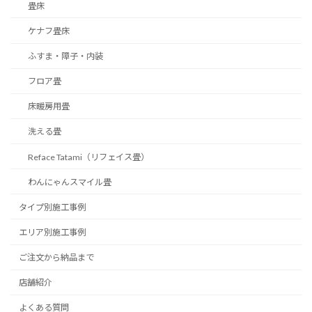
畳床
ケナフ畳床
ふすま・障子・内装
フロア畳
床暖房用畳
洗える畳
Reface Tatami（リフェイス畳）
わんにゃんスマイル畳
タイプ別施工事例
エリア別施工事例
ご注文から納品まで
店舗紹介
よくある質問