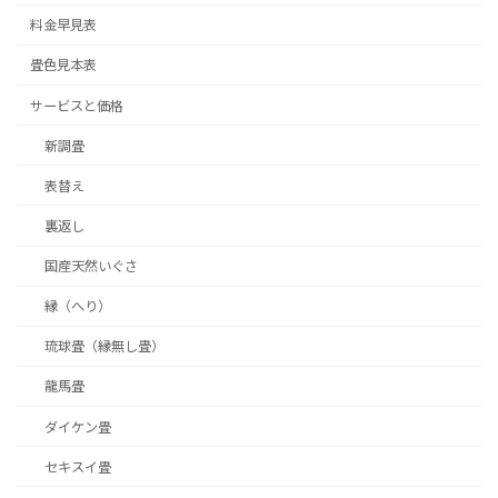
料金早見表
畳色見本表
サービスと価格
新調畳
表替え
裏返し
国産天然いぐさ
縁（へり）
琉球畳（縁無し畳）
龍馬畳
ダイケン畳
セキスイ畳