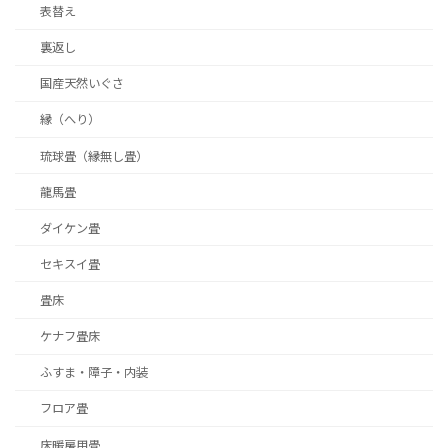
表替え
裏返し
国産天然いぐさ
縁（へり）
琉球畳（縁無し畳）
龍馬畳
ダイケン畳
セキスイ畳
畳床
ケナフ畳床
ふすま・障子・内装
フロア畳
床暖房用畳