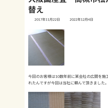
替え
最
2017年11月22日
2022年12月4日
終
更
新
日
時
:
今回のお客様は10数年前に某会社の広間を施
れたんですが今回は当社に頼んで頂きました