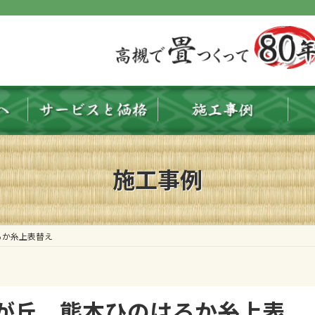
施工事例
るか糸上表替え
が丘 熊本ひのはるか糸上表