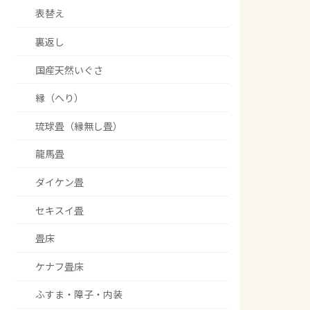
表替え
裏返し
国産天然いぐさ
縁（へり）
琉球畳（縁無し畳）
龍馬畳
ダイケン畳
セキスイ畳
畳床
ケナフ畳床
ふすま・障子・内装