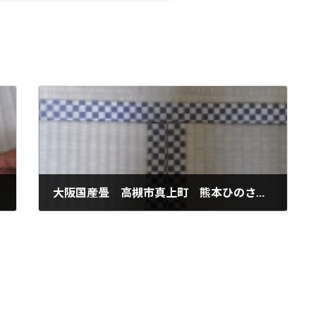
大阪国産畳 高槻市真上町 熊本ひのさやか綿W新畳
2017年11月22日