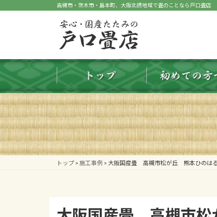
コ
ナ
高槻市・茨木市・島本町、大阪北摂地域で畳のことなら戸口畳店
ン
ビ
テ
ゲ
ン
ー
ツ
シ
へ
ョ
ス
ン
キ
に
ッ
移
プ
動
トップ
>
施工事例
>
大阪国産畳 高槻市松が丘 熊本ひのは
大阪国産畳 高槻市松