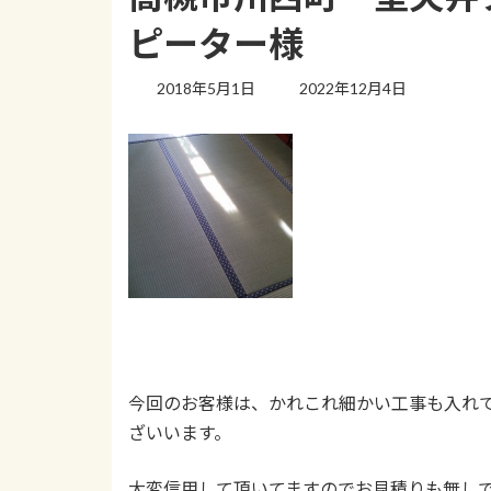
ピーター様
最
2018年5月1日
2022年12月4日
終
更
新
日
時
:
今回のお客様は、かれこれ細かい工事も入れて
ざいいます。
大変信用して頂いてますのでお見積りも無し