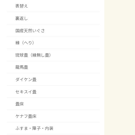
表替え
裏返し
国産天然いぐさ
縁（へり）
琉球畳（縁無し畳）
龍馬畳
ダイケン畳
セキスイ畳
畳床
ケナフ畳床
ふすま・障子・内装