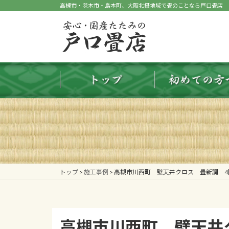
コ
ナ
高槻市・茨木市・島本町、大阪北摂地域で畳のことなら戸口畳店
ン
ビ
テ
ゲ
ン
ー
ツ
シ
へ
ョ
ス
ン
キ
に
ッ
移
プ
動
トップ
>
施工事例
>
高槻市川西町 壁天井クロス 畳新調 4
高槻市川西町 壁天井