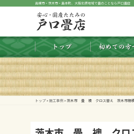
コ
ナ
高槻市・茨木市・島本町、大阪北摂地域で畳のことなら戸口畳店
ン
ビ
テ
ゲ
ン
ー
ツ
シ
へ
ョ
ス
ン
キ
に
ッ
移
プ
動
トップ
>
施工事例
>
茨木市 畳 襖 クロス替え 茨木市穂
茨木市 畳 襖 クロ