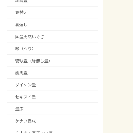
新調畳
表替え
裏返し
国産天然いぐさ
縁（へり）
琉球畳（縁無し畳）
龍馬畳
ダイケン畳
セキスイ畳
畳床
ケナフ畳床
ふすま・障子・内装