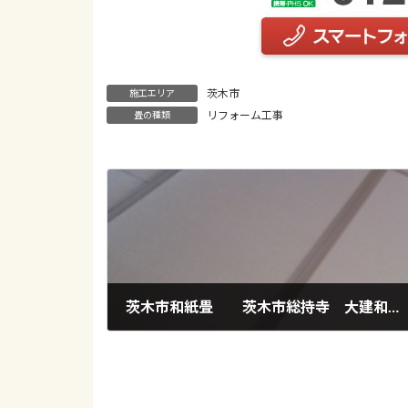
茨木市
施工エリア
リフォーム工事
畳の種類
茨木市和紙畳 茨木市総持寺 大建和紙灰桜表替え
2018年7月24日