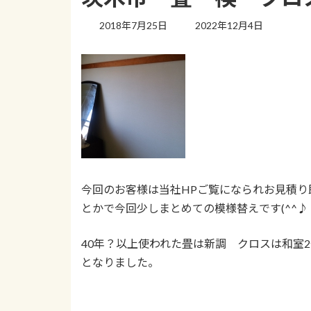
最
2018年7月25日
2022年12月4日
終
更
新
日
時
:
今回のお客様は当社HPご覧になられお見積り
とかで今回少しまとめての模様替えです(^^♪
40年？以上使われた畳は新調 クロスは和室
となりました。