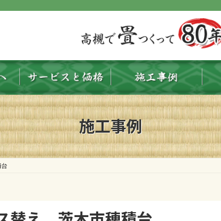
施工事例
積台
ス替え 茨木市穂積台