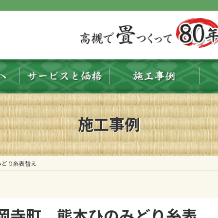
施工事例
みどり糸表替え
岡寺町 熊本ひのみどり糸表