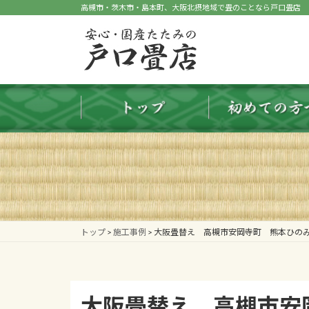
コ
ナ
高槻市・茨木市・島本町、大阪北摂地域で畳のことなら戸口畳店
ン
ビ
テ
ゲ
ン
ー
ツ
シ
へ
ョ
ス
ン
キ
に
ッ
移
プ
動
トップ
>
施工事例
>
大阪畳替え 高槻市安岡寺町 熊本ひの
大阪畳替え 高槻市安