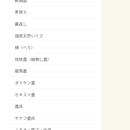
新調畳
表替え
裏返し
国産天然いぐさ
縁（へり）
琉球畳（縁無し畳）
龍馬畳
ダイケン畳
セキスイ畳
畳床
ケナフ畳床
ふすま・障子・内装