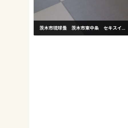
茨木市琉球畳 茨木市東中条 セキスイ美草モカベージュ×ラテブラウン縁無し
2018年8月29日