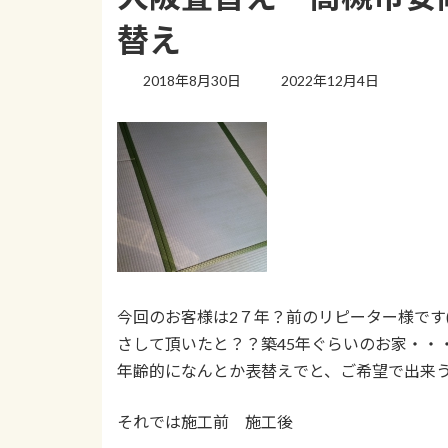
替え
最
2018年8月30日
2022年12月4日
終
更
新
日
時
:
今回のお客様は2７年？前のリピーター様です
さして頂いたと？？築45年ぐらいのお家・・
年齢的になんとか表替えでと、ご希望で出来う
それでは施工前 施工後