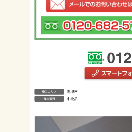
高槻市
施工エリア
中級品
畳の種類