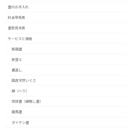
畳のお手入れ
料金早見表
畳色見本表
サービスと価格
新調畳
表替え
裏返し
国産天然いぐさ
縁（へり）
琉球畳（縁無し畳）
龍馬畳
ダイケン畳