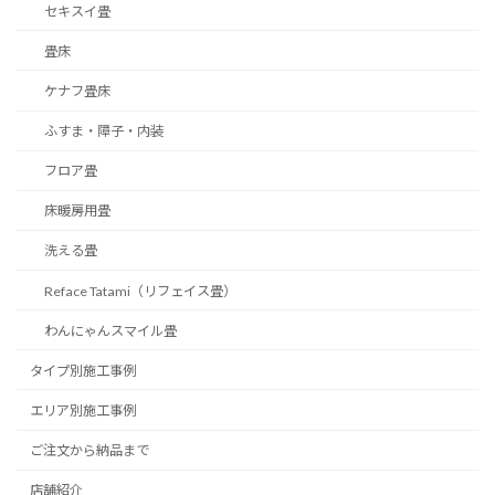
セキスイ畳
畳床
ケナフ畳床
ふすま・障子・内装
フロア畳
床暖房用畳
洗える畳
Reface Tatami（リフェイス畳）
わんにゃんスマイル畳
タイプ別施工事例
エリア別施工事例
ご注文から納品まで
店舗紹介