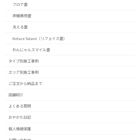
フロア畳
床暖房用畳
洗える畳
Reface Tatami（リフェイス畳）
わんにゃんスマイル畳
タイプ別施工事例
エリア別施工事例
ご注文から納品まで
店舗紹介
よくある質問
おやかた日記
個人情報保護