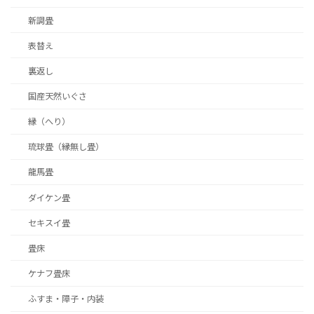
新調畳
表替え
裏返し
国産天然いぐさ
縁（へり）
琉球畳（縁無し畳）
龍馬畳
ダイケン畳
セキスイ畳
畳床
ケナフ畳床
ふすま・障子・内装