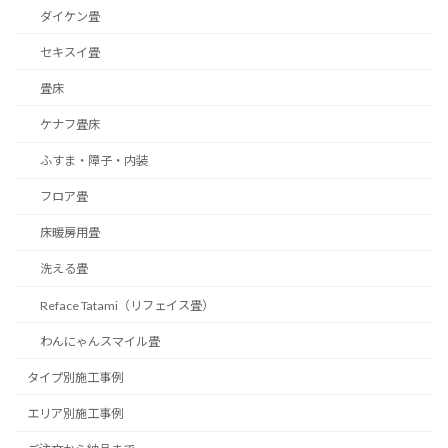
ダイケン畳
セキスイ畳
畳床
ケナフ畳床
ふすま・障子・内装
フロア畳
床暖房用畳
洗える畳
Reface Tatami（リフェイス畳）
わんにゃんスマイル畳
タイプ別施工事例
エリア別施工事例