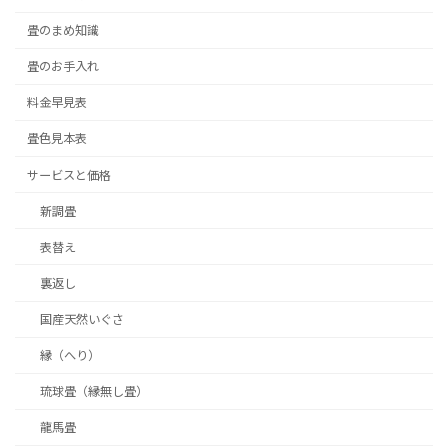
畳のまめ知識
畳のお手入れ
料金早見表
畳色見本表
サービスと価格
新調畳
表替え
裏返し
国産天然いぐさ
縁（へり）
琉球畳（縁無し畳）
龍馬畳