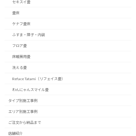
セキスイ畳
畳床
ケナフ畳床
ふすま・障子・内装
フロア畳
床暖房用畳
洗える畳
Reface Tatami（リフェイス畳）
わんにゃんスマイル畳
タイプ別施工事例
エリア別施工事例
ご注文から納品まで
店舗紹介