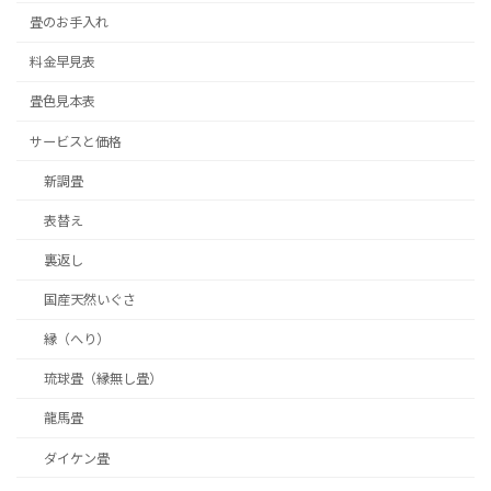
畳のお手入れ
料金早見表
畳色見本表
サービスと価格
新調畳
表替え
裏返し
国産天然いぐさ
縁（へり）
琉球畳（縁無し畳）
龍馬畳
ダイケン畳