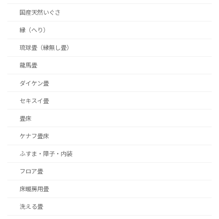
国産天然いぐさ
縁（へり）
琉球畳（縁無し畳）
龍馬畳
ダイケン畳
セキスイ畳
畳床
ケナフ畳床
ふすま・障子・内装
フロア畳
床暖房用畳
洗える畳