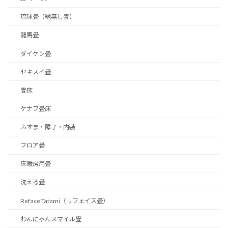
琉球畳（縁無し畳）
龍馬畳
ダイケン畳
セキスイ畳
畳床
ケナフ畳床
ふすま・障子・内装
フロア畳
床暖房用畳
洗える畳
Reface Tatami（リフェイス畳）
わんにゃんスマイル畳