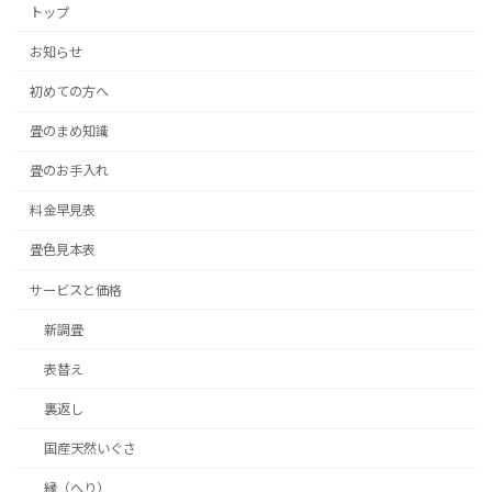
トップ
お知らせ
初めての方へ
畳のまめ知識
畳のお手入れ
料金早見表
畳色見本表
サービスと価格
新調畳
表替え
裏返し
国産天然いぐさ
縁（へり）