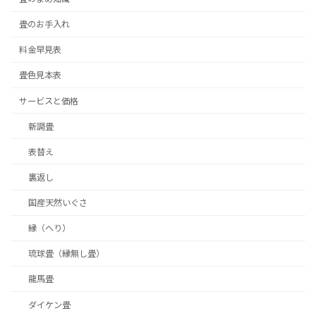
畳のお手入れ
料金早見表
畳色見本表
サービスと価格
新調畳
表替え
裏返し
国産天然いぐさ
縁（へり）
琉球畳（縁無し畳）
龍馬畳
ダイケン畳