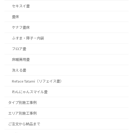
セキスイ畳
畳床
ケナフ畳床
ふすま・障子・内装
フロア畳
床暖房用畳
洗える畳
Reface Tatami（リフェイス畳）
わんにゃんスマイル畳
タイプ別施工事例
エリア別施工事例
ご注文から納品まで